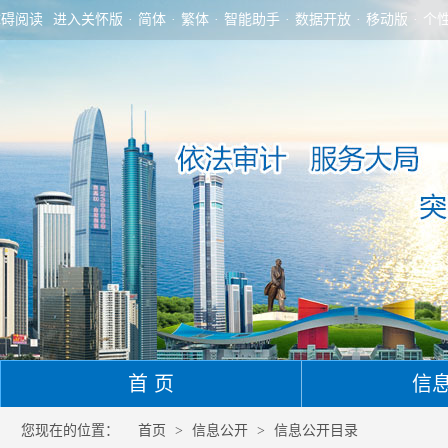
障碍阅读
进入关怀版
·
简体
·
繁体
·
智能助手
·
数据开放
·
移动版
·
个
首 页
信
您现在的位置：
首页
>
信息公开
>
信息公开目录